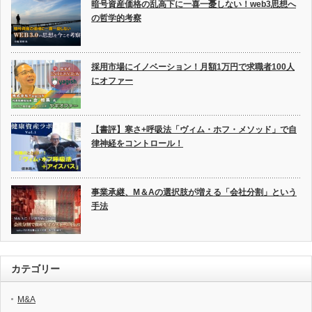
暗号資産価格の乱高下に一喜一憂しない！web3思想へ
の哲学的考察
採用市場にイノベーション！月額1万円で求職者100人
にオファー
【書評】寒さ+呼吸法「ヴィム・ホフ・メソッド」で自
律神経をコントロール！
事業承継、M＆Aの選択肢が増える「会社分割」という
手法
カテゴリー
M&A