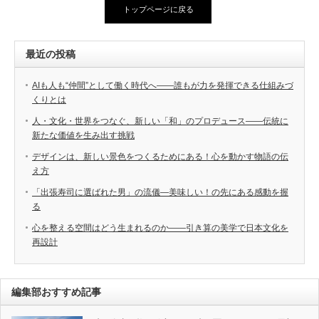
トップページに戻る
最近の投稿
AIも人も“仲間”として働く時代へ――誰もが力を発揮できる仕組みづ
くりとは
人・文化・世界をつなぐ、新しい「和」のプロデュース――伝統に
新たな価値を生み出す挑戦
デザインは、新しい景色をつくるためにある！心を動かす物語の伝
え方
「出張寿司に選ばれた男」の流儀―美味しい！の先にある感動を握
る
心を整える空間はどう生まれるのか――引き算の美学で日本文化を
再設計
編集部おすすめ記事