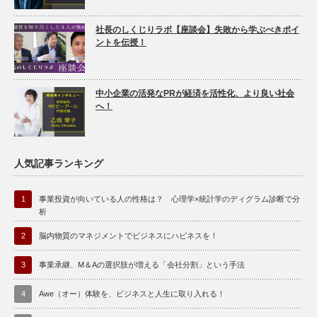
社長のしくじりラボ【座談会】失敗から学ぶべきポイ
ントを伝授！
中小企業の活発なPRが経済を活性化、より良い社会
へ！
人気記事ランキング
1
事業投資が向いている人の性格は？ 心理学×統計学のディグラム診断で分
析
2
脳内物質のマネジメントでビジネスにハピネスを！
3
事業承継、M＆Aの選択肢が増える「会社分割」という手法
4
Awe（オー）体験を、ビジネスと人生に取り入れる！