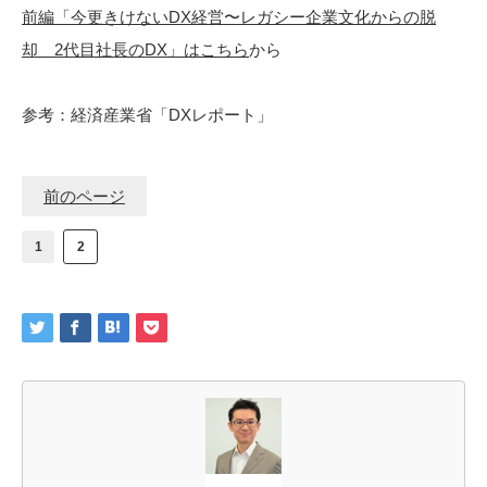
前編「今更きけないDX経営〜レガシー企業文化からの脱
却 2代目社長のDX」はこちら
から
参考：経済産業省「DXレポート」
前のページ
1
2