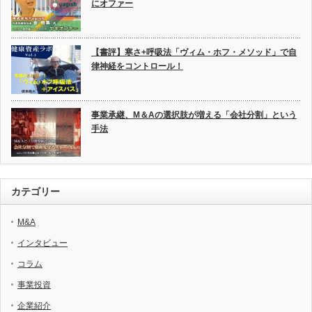
にオファー
【書評】寒さ+呼吸法「ヴィム・ホフ・メソッド」で自
律神経をコントロール！
事業承継、M＆Aの選択肢が増える「会社分割」という
手法
カテゴリー
M&A
インタビュー
コラム
事業投資
企業紹介