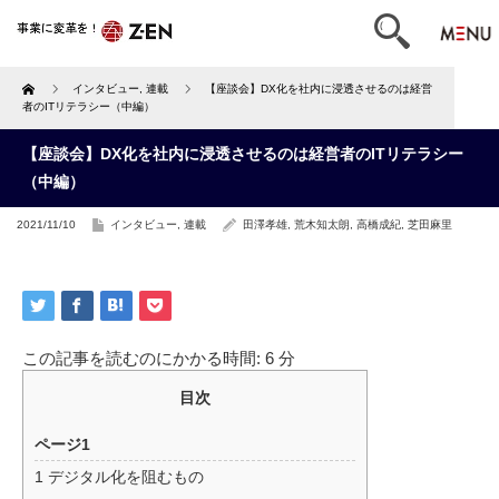
Home
インタビュー
,
連載
【座談会】DX化を社内に浸透させるのは経営
者のITリテラシー（中編）
【座談会】DX化を社内に浸透させるのは経営者のITリテラシー
（中編）
2021/11/10
インタビュー
,
連載
田澤孝雄
,
荒木知太朗
,
高橋成紀
,
芝田麻里
この記事を読むのにかかる時間:
6
分
目次
ページ1
1
デジタル化を阻むもの