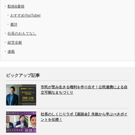
動画&書籍
おすすめYouTuber
書評
社長のおもてなし
経営全般
連載
ピックアップ記事
市民が営み生きる権利を作り出す！公民連携による自
立可能なまちづくり
社長のしくじりラボ【座談会】失敗から学ぶべきポイ
ントを伝授！