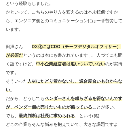
という経験もしました。
かといって、こちらのやり方を変えるのは本末転倒ですか
ら、エンジニア側とのコミュニケーションには一番苦労して
います。
田澤さん――
DX化にはCDO（チーフデジタルオフィサー）
が必須だ
というのは本にも書かれていますし、人づてにも聞
く話ですけど、
中小企業経営者は追いついていない
のが実情
です。
そういった
人材にたどり着かないし、適合度合いも分からな
い
。
だから、どうしても
ベンダーさんを頼らざるを得ないんです
が、ベンダー側の売りたいものが偏っている
ことが多い。
でも、
最終判断は社長に求められる
、という(笑)
どこの企業もそんな悩みを抱えていて、大きな課題ですよ