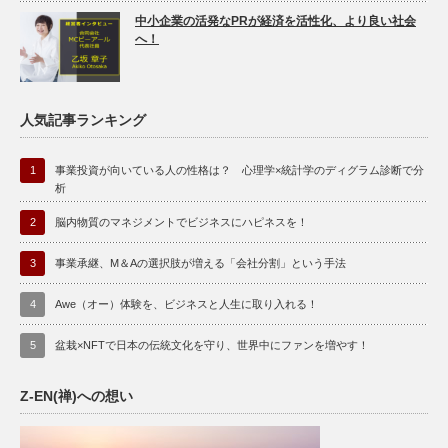
中小企業の活発なPRが経済を活性化、より良い社会
へ！
人気記事ランキング
1
事業投資が向いている人の性格は？ 心理学×統計学のディグラム診断で分
析
2
脳内物質のマネジメントでビジネスにハピネスを！
3
事業承継、M＆Aの選択肢が増える「会社分割」という手法
4
Awe（オー）体験を、ビジネスと人生に取り入れる！
5
盆栽×NFTで日本の伝統文化を守り、世界中にファンを増やす！
Z-EN(禅)への想い