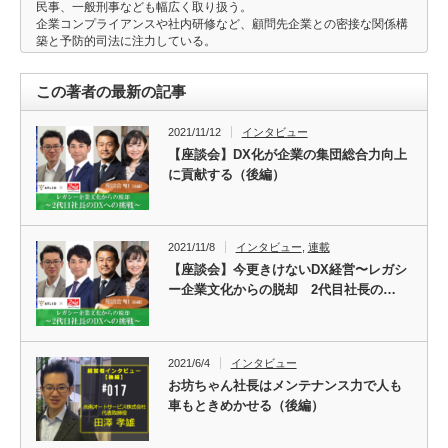
民事、一般刑事なども幅広く取り扱う。
企業コンプライアンスや社内研修など、顧問先企業との密接な関係構
築と予防的司法に注力している。
この著者の最新の記事
2021/11/12
インタビュー
【座談会】DX化が企業の集団総合力向上
に貢献する（後編）
2021/11/8
インタビュー
,
連載
【座談会】今更きけないDX経営〜レガシ
ー企業文化からの脱却 2代目社長の…
2021/6/4
インタビュー
お坊ちゃん社長はメンテナンス力で人も
車もときめかせる（後編）