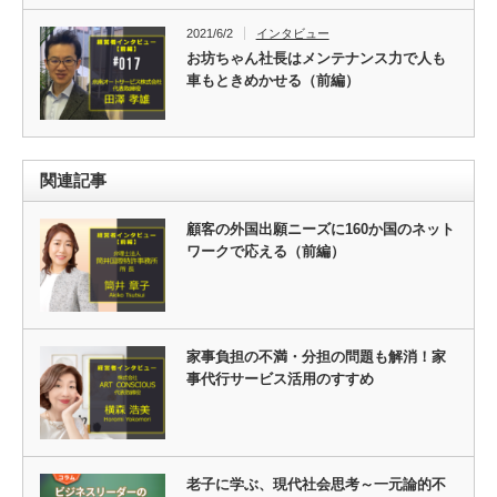
2021/6/2
インタビュー
お坊ちゃん社長はメンテナンス力で人も
車もときめかせる（前編）
関連記事
顧客の外国出願ニーズに160か国のネット
ワークで応える（前編）
家事負担の不満・分担の問題も解消！家
事代行サービス活用のすすめ
老子に学ぶ、現代社会思考～一元論的不