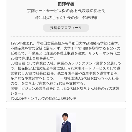
田澤孝雄
京南オートサービス株式会社 代表取締役社長
2代目お坊ちゃん社長の会 代表理事
投稿者プロフィール
1975年生まれ。早稲田実業高校から早稲田大学政治経済学部に進学。
不動産業を営む父親に逆らえず、大学１年で宅建を取得するも父への
反発心で、不動産とは真逆の弁理士取得を決意。サラリーマン時代に
25歳で弁理士合格を果たす。
30歳目前にして家業に入社。家業のガソリンスタンド業界を発展しつ
つ、損保指定工場の板金事業に魅せられ京南オートサービスとして運
営交代し37歳で社長に就任。他に介護事業や洗車事業を運営する等、
多角的な事業経営をしつつ、「一般社団法人2代目おぼっちゃん社長
の会」を立ち上げ家業を継ぐ2代目を支援する。
著書「ビジョン経営革命を起こした2代目お坊ちゃん社長の77の逆襲
レター」
Youtubeチャンネルでの動画は現在140件