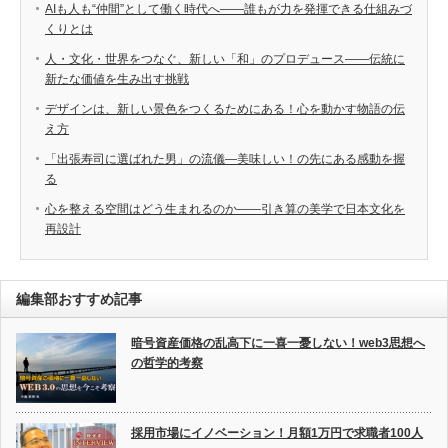
AIも人も“仲間”として働く時代へ――誰もが力を発揮できる仕組みづ
くりとは
人・文化・世界をつなぐ、新しい「和」のプロデュース――伝統に
新たな価値を生み出す挑戦
デザインは、新しい景色をつくるためにある！心を動かす物語の伝
え方
「出張寿司に選ばれた男」の流儀―美味しい！の先にある感動を握
る
心を整える空間はどう生まれるのか――引き算の美学で日本文化を
再設計
編集部おすすめ記事
暗号資産価格の乱高下に一喜一憂しない！web3思想へ
の哲学的考察
採用市場にイノベーション！月額1万円で求職者100人