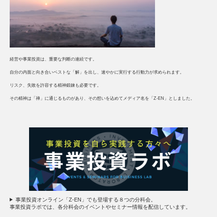
経営や事業投資は、重要な判断の連続です。
自分の内面と向き合いベストな「解」を出し、速やかに実行する行動力が求められます。
リスク、失敗を許容する精神鍛錬も必要です。
その精神は「禅」に通じるものがあり、その想いを込めてメディア名を「Z-EN」としました。
事業投資オンライン「Z-EN」でも登場する８つの分科会。
事業投資ラボでは、各分科会のイベントやセミナー情報を配信しています。