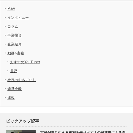
M&A
インタビュー
コラム
事業投資
企業紹介
動画&書籍
おすすめYouTuber
書評
社長のおもてなし
経営全般
連載
ピックアップ記事
市民が営み生きる権利を作り出す！公民連携による自