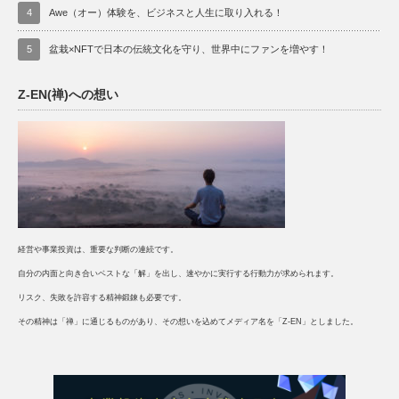
4
Awe（オー）体験を、ビジネスと人生に取り入れる！
5
盆栽×NFTで日本の伝統文化を守り、世界中にファンを増やす！
Z-EN(禅)への想い
経営や事業投資は、重要な判断の連続です。
自分の内面と向き合いベストな「解」を出し、速やかに実行する行動力が求められます。
リスク、失敗を許容する精神鍛錬も必要です。
その精神は「禅」に通じるものがあり、その想いを込めてメディア名を「Z-EN」としました。