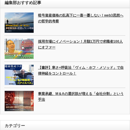
編集部おすすめ記事
暗号資産価格の乱高下に一喜一憂しない！web3思想へ
の哲学的考察
採用市場にイノベーション！月額1万円で求職者100人
にオファー
【書評】寒さ+呼吸法「ヴィム・ホフ・メソッド」で自
律神経をコントロール！
事業承継、M＆Aの選択肢が増える「会社分割」という
手法
カテゴリー