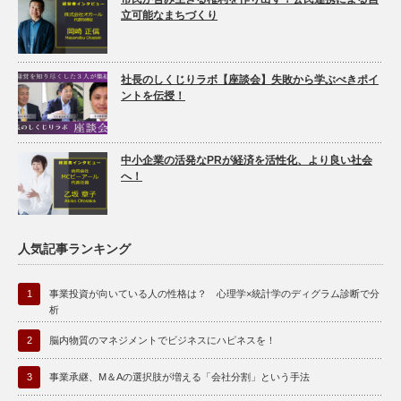
立可能なまちづくり
社長のしくじりラボ【座談会】失敗から学ぶべきポイ
ントを伝授！
中小企業の活発なPRが経済を活性化、より良い社会
へ！
人気記事ランキング
1
事業投資が向いている人の性格は？ 心理学×統計学のディグラム診断で分
析
2
脳内物質のマネジメントでビジネスにハピネスを！
3
事業承継、M＆Aの選択肢が増える「会社分割」という手法