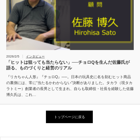
2026/2/5
インタビュー
「ヒットは狙っても当たらない」──チョロQを生んだ佐藤氏が
語る、ものづくりと経営のリアル
『リカちゃん人形』『チョロQ』──。日本の玩具史に名を刻むヒット商品
の裏側には、常に“当たるかわからない”決断がありました。タカラ（現タカ
ラトミー）創業者の長男として生まれ、自らも取締役・社長を経験した佐藤
博久氏は、これ…
トップページに戻る