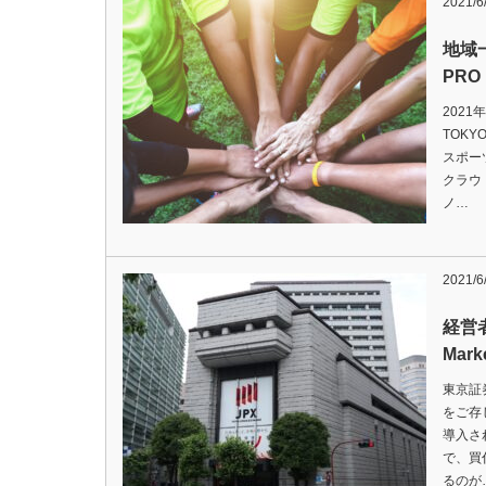
2021/6
地域
PRO
202
TOKY
スポー
クラウ
ノ…
2021/6
経営
Mark
東京証券
をご存
導入さ
で、買
るのが