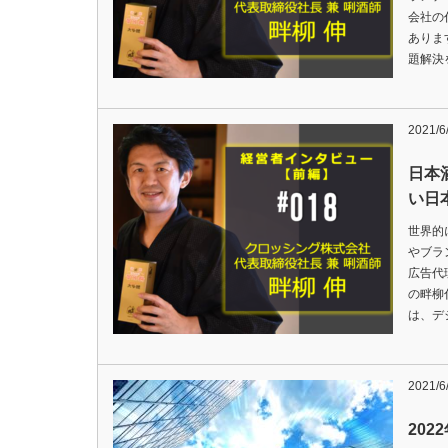
会社の
ありま
題解決
2021/6
日本
い日
世界的
やブラ
広告代
の畔柳
は、デ
2021/6
202