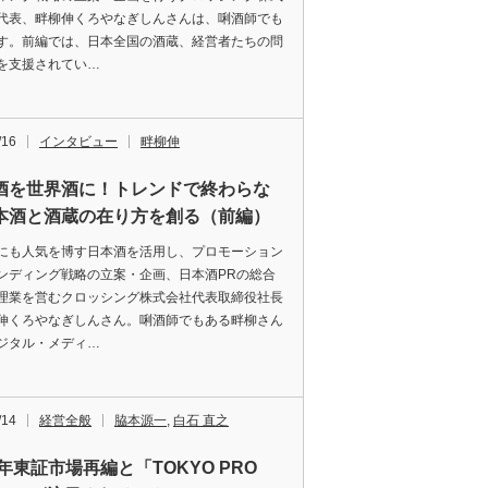
代表、畔柳伸くろやなぎしんさんは、唎酒師でも
す。前編では、日本全国の酒蔵、経営者たちの問
を支援されてい…
/16
インタビュー
畔柳伸
酒を世界酒に！トレンドで終わらな
本酒と酒蔵の在り方を創る（前編）
にも人気を博す日本酒を活用し、プロモーション
ンディング戦略の立案・企画、日本酒PRの総合
理業を営むクロッシング株式会社代表取締役社長
伸くろやなぎしんさん。唎酒師でもある畔柳さん
ジタル・メディ…
/14
経営全般
脇本源一
,
白石 直之
2年東証市場再編と「TOKYO PRO