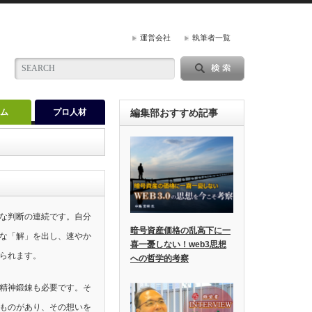
運営会社
執筆者一覧
ラム
プロ人材
編集部おすすめ記事
な判断の連続です。自分
暗号資産価格の乱高下に一
な「解」を出し、速やか
喜一憂しない！web3思想
られます。
への哲学的考察
精神鍛錬も必要です。そ
ものがあり、その想いを