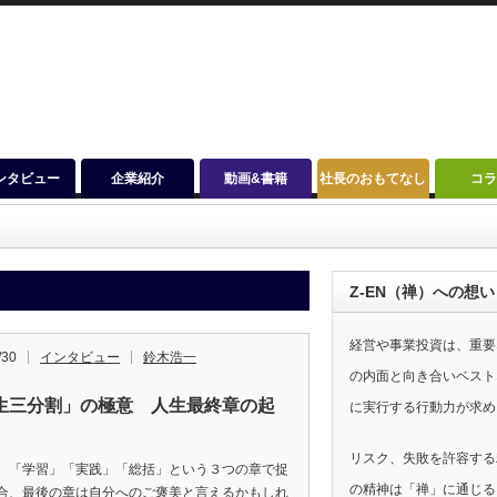
ンタビュー
企業紹介
動画&書籍
社長のおもてなし
コ
Z-EN（禅）への想い
経営や事業投資は、重要
/30
インタビュー
鈴木浩一
の内面と向き合いベスト
生三分割」の極意 人生最終章の起
に実行する行動力が求め
リスク、失敗を許容する
、「学習」「実践」「総括」という３つの章で捉
の精神は「禅」に通じる
合、最後の章は自分へのご褒美と言えるかもしれ