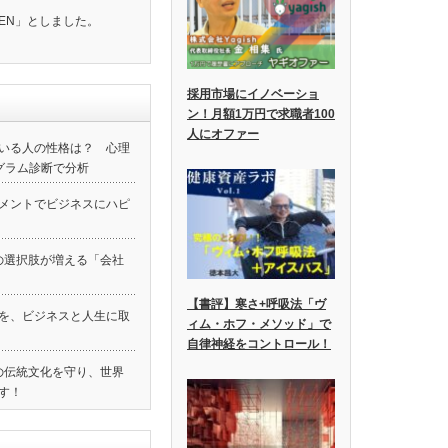
EN」としました。
採用市場にイノベーショ
ン！月額1万円で求職者100
人にオファー
いる人の性格は？ 心理
グラム診断で分析
メントでビジネスにハピ
の選択肢が増える「会社
【書評】寒さ+呼吸法「ヴ
験を、ビジネスと人生に取
ィム・ホフ・メソッド」で
自律神経をコントロール！
本の伝統文化を守り、世界
す！