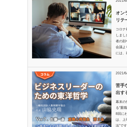
2021/6
オン
リテ
コロナ
しまし
者の顔
会議よ
には、
2021/6
苦手
出す
幕末の
る“重
8回に
は、上
法”で