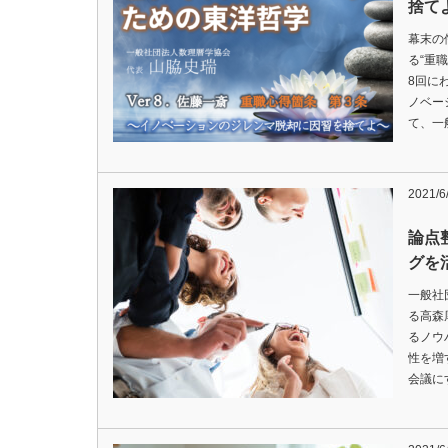
捨て
幕末の
る“重
8回に
ノベー
て、一
2021/6
論点
グを
一般社
る高森
るノウ
性を増
会議に