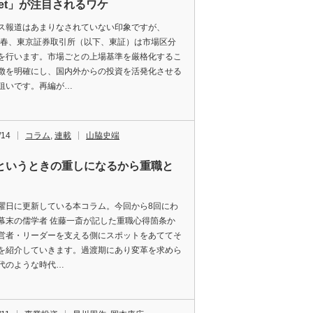
ket」が注目されるワケ
ス報道はあまりなされていない印象ですが、
2年春、東京証券取引所（以下、東証）は市場区分
を行います。市場ごとの上場基準を厳格化するこ
徴を明確にし、国内外からの投資を活発化させる
狙いです。再編が…
/14
コラム
,
連載
山脇史端
というときの重しになるから重職と
曜日に更新している本コラム。今回から8回にわ
幕末の儒学者 佐藤一斎が記した重職心得箇条か
営者・リーダーを支える側にスポットをあててそ
を紹介していきます。過渡期にあり変革を求めら
代のような時代…