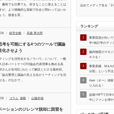
。趣味でも仕事でも、好きなことに使えることは
込めてメディア名を「Z-
すが、より積極的な貢献で社会と関わってはいか
ょう。後進を育…
ランキング
/28
経営全般
高森 厚太郎
1
事業投資が向いて
学×統計学のディ
思考を可能にする4つのツールで議論
性化させよう
2
脳内物質のマネジ
ネスを！
ティングを活性化するノウハウ」について、一般
人日本パートナーCFO協会代表理事を務める高
3
事業承継、M＆A
郎さんが全3回にわたって解説くださる最終回。
分割」という手法
「論点整理と議論の見える化がミーティングを活
せる」のなかで…
4
Awe（オー）体
り入れる！
5
盆栽×NFTで日
/28
コラム
,
連載
山脇史端
中にファンを増や
ベーションのジレンマ脱却に因習を