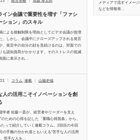
/23
経営全般
高森 厚太郎
メディアで流すイメージ
などを情報発…
ライン会議で重要性を増す「ファシ
ーション」のスキル
禍による接触制限を理由としてビデオ会議が急増
た。しかし、会議中にクローズアップされる発言
や、発言中の自分の顔を見続けるのは、対面での
りも認知負荷がかかります。そのストレスの低減
画面に表示され…
/21
コラム
,
連載
山脇史端
な人の活用こそイノベーションを創
る
儒学者 佐藤一斎が、経営者やリーダーを支え
職”のための心得を記した「重職心得箇条」から、
わたって紹介していく連載コラム。2回目の今回
司の手腕の分かれ道ともいえる“苦手な人の活用
す。苦手な人を…