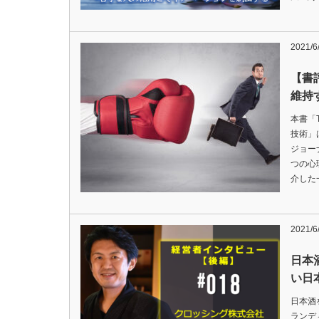
2021/6
【書
維持
本書「T
技術」
ジョー
つの心
介した
2021/6
日本
い日
日本酒
ランデ