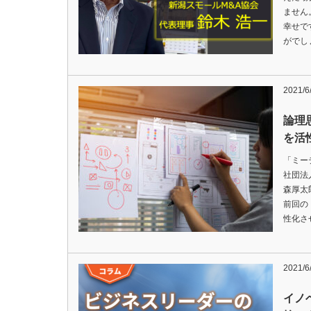
ません
幸せで
がでし
2021/6
論理
を活
「ミー
社団法
森厚太
前回の
性化さ
2021/6
イノ