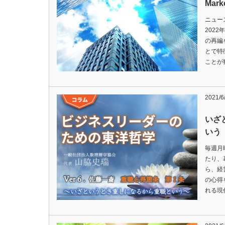
Mar
ニュー
202
の再編
とで特
ことが
2021/6
いざ
いう
毎週月
たり、
ら、経
の心得
れる現