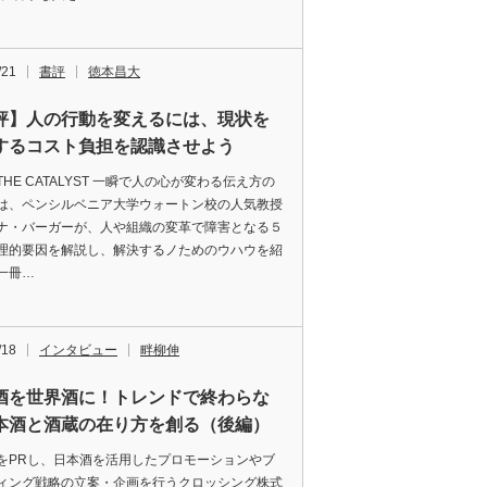
/21
書評
徳本昌大
評】人の行動を変えるには、現状を
するコスト負担を認識させよう
HE CATALYST 一瞬で人の心が変わる伝え方の
は、ペンシルベニア大学ウォートン校の人気教授
ナ・バーガーが、人や組織の変革で障害となる５
理的要因を解説し、解決するノためのウハウを紹
一冊…
/18
インタビュー
畔柳伸
酒を世界酒に！トレンドで終わらな
本酒と酒蔵の在り方を創る（後編）
をPRし、日本酒を活用したプロモーションやブ
ィング戦略の立案・企画を行うクロッシング株式