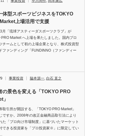
/11
事業投資
早川周作
,
岡本康広
一体型スポーツビジネスをTOKYO
 Market上場活用で支援
1年3月「琉球アスティーダスポーツクラブ」が
O PRO Market へ上場を果たしました。国内プロ
ツチームとして初の上場企業となり、株式投資型
ドファンディング「FUNDINNO（ファンディー
/9
事業投資
脇本源一
,
白石 直之
者の景色を変える「TOKYO PRO
et」
取引所が開設する、「TOKYO PRO Market」
じですか。2008年の改正金融商品取引法により
れた「プロ向け市場制度」に基づいたマーケット
付できる投資家を「プロ投資家※」に限定してい
…