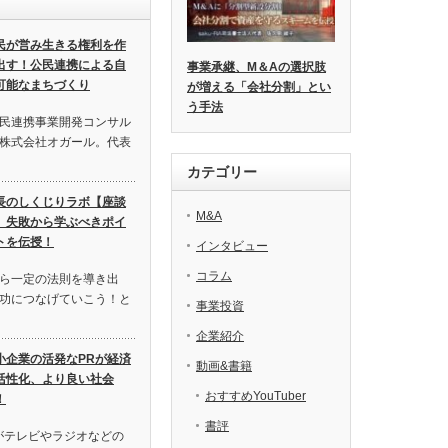
民が営み生きる権利を作
出す！公民連携による自
事業承継、M＆Aの選択肢
可能なまちづくり
が増える「会社分割」とい
う手法
民連携事業開発コンサル
株式会社オガール。代表
カテゴリー
長のしくじりラボ【座談
M&A
】失敗から学ぶべきポイ
トを伝授！
インタビュー
コラム
ら一定の法則を導き出
功につなげていこう！と
事業投資
企業紹介
小企業の活発なPRが経済
動画&書籍
活性化、より良い社会
おすすめYouTuber
！
書評
がテレビやラジオなどの