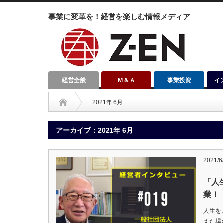
事業に変革を！経営を楽しむ情報メディア
経営全般
Ｍ＆Ａ
事業投資
イ
2021年 6月
アーカイブ：2021年 6月
2021/6
「人
業！
人生を
えた場