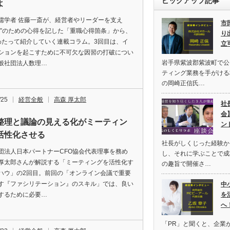
ピックアップ記事
よ
儒学者 佐藤一斎が、経営者やリーダーを支え
市
職”のための心得を記した「重職心得箇条」から、
り
わたって紹介していく連載コラム。3回目は、イ
立
ションを起こすために不可欠な因習の打破につい
岩手県紫波郡紫波町で公
般社団法人数理…
ティング業務を手がける
の岡崎正信氏…
/25
経営全般
高森 厚太郎
社
会
整理と議論の見える化がミーティン
ン
活性化させる
社長がしくじった経験か
団法人日本パートナーCFO協会代表理事を務め
し、それに学ぶことで成
厚太郎さんが解説する「ミーティングを活性化す
の趣旨で開催さ…
ハウ」の2回目。前回の「オンライン会議で重要
す『ファシリテーション』のスキル」では、良い
中
するために必要…
を
へ
「PR」と聞くと、企業