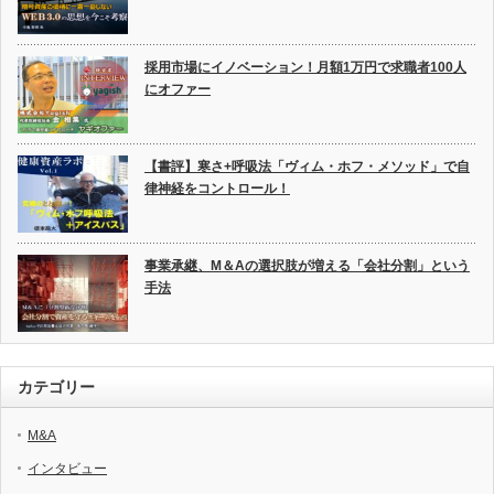
採用市場にイノベーション！月額1万円で求職者100人
にオファー
【書評】寒さ+呼吸法「ヴィム・ホフ・メソッド」で自
律神経をコントロール！
事業承継、M＆Aの選択肢が増える「会社分割」という
手法
カテゴリー
M&A
インタビュー