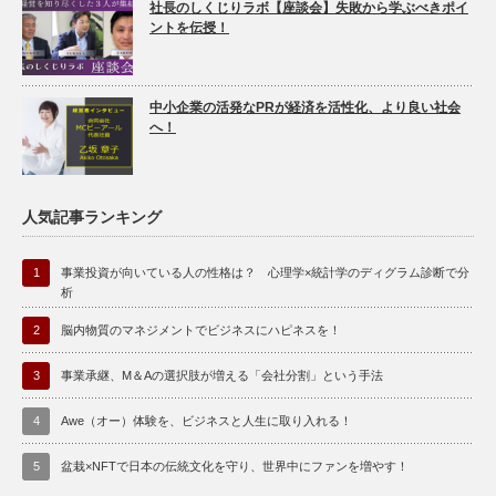
社長のしくじりラボ【座談会】失敗から学ぶべきポイ
ントを伝授！
中小企業の活発なPRが経済を活性化、より良い社会
へ！
人気記事ランキング
1
事業投資が向いている人の性格は？ 心理学×統計学のディグラム診断で分
析
2
脳内物質のマネジメントでビジネスにハピネスを！
3
事業承継、M＆Aの選択肢が増える「会社分割」という手法
4
Awe（オー）体験を、ビジネスと人生に取り入れる！
5
盆栽×NFTで日本の伝統文化を守り、世界中にファンを増やす！