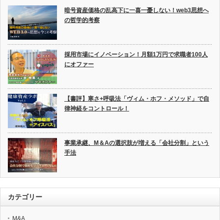
暗号資産価格の乱高下に一喜一憂しない！web3思想へ
の哲学的考察
採用市場にイノベーション！月額1万円で求職者100人
にオファー
【書評】寒さ+呼吸法「ヴィム・ホフ・メソッド」で自
律神経をコントロール！
事業承継、M＆Aの選択肢が増える「会社分割」という
手法
カテゴリー
M&A