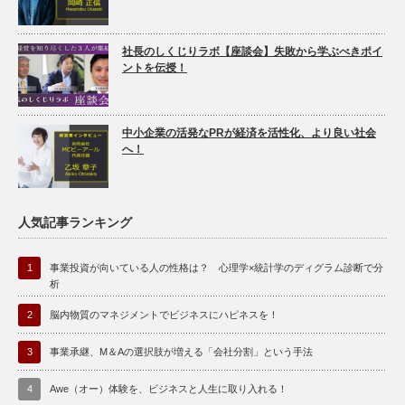
社長のしくじりラボ【座談会】失敗から学ぶべきポイ
ントを伝授！
中小企業の活発なPRが経済を活性化、より良い社会
へ！
人気記事ランキング
1
事業投資が向いている人の性格は？ 心理学×統計学のディグラム診断で分
析
2
脳内物質のマネジメントでビジネスにハピネスを！
3
事業承継、M＆Aの選択肢が増える「会社分割」という手法
4
Awe（オー）体験を、ビジネスと人生に取り入れる！