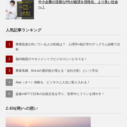
中小企業の活発なPRが経済を活性化、より良い社会
へ！
人気記事ランキング
1
事業投資が向いている人の性格は？ 心理学×統計学のディグラム診断で分
析
2
脳内物質のマネジメントでビジネスにハピネスを！
3
事業承継、M＆Aの選択肢が増える「会社分割」という手法
4
Awe（オー）体験を、ビジネスと人生に取り入れる！
5
盆栽×NFTで日本の伝統文化を守り、世界中にファンを増やす！
Z-EN(禅)への想い