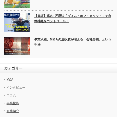
【書評】寒さ+呼吸法「ヴィム・ホフ・メソッド」で自
律神経をコントロール！
事業承継、M＆Aの選択肢が増える「会社分割」という
手法
カテゴリー
M&A
インタビュー
コラム
事業投資
企業紹介