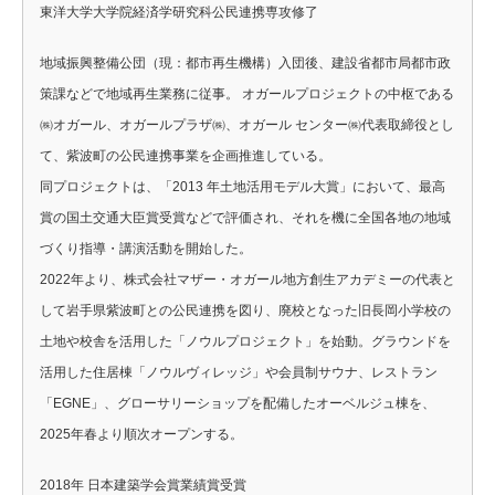
東洋大学大学院経済学研究科公民連携専攻修了
地域振興整備公団（現：都市再生機構）入団後、建設省都市局都市政
策課などで地域再生業務に従事。 オガールプロジェクトの中枢である
㈱オガール、オガールプラザ㈱、オガール センター㈱代表取締役とし
て、紫波町の公民連携事業を企画推進している。
同プロジェクトは、「2013 年土地活用モデル大賞」において、最高
賞の国土交通大臣賞受賞などで評価され、それを機に全国各地の地域
づくり指導・講演活動を開始した。
2022年より、株式会社マザー・オガール地方創生アカデミーの代表と
して岩手県紫波町との公民連携を図り、廃校となった旧長岡小学校の
土地や校舎を活用した「ノウルプロジェクト」を始動。グラウンドを
活用した住居棟「ノウルヴィレッジ」や会員制サウナ、レストラン
「EGNE」、グローサリーショップを配備したオーベルジュ棟を、
2025年春より順次オープンする。
2018年 日本建築学会賞業績賞受賞