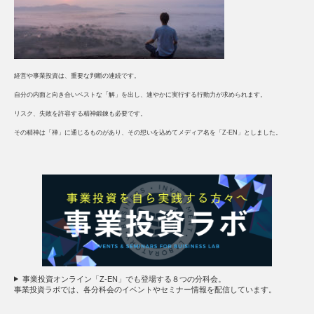
経営や事業投資は、重要な判断の連続です。
自分の内面と向き合いベストな「解」を出し、速やかに実行する行動力が求められます。
リスク、失敗を許容する精神鍛錬も必要です。
その精神は「禅」に通じるものがあり、その想いを込めてメディア名を「Z-EN」としました。
事業投資オンライン「Z-EN」でも登場する８つの分科会。
事業投資ラボでは、各分科会のイベントやセミナー情報を配信しています。