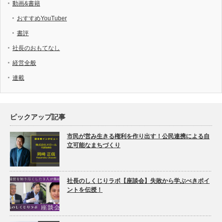
動画&書籍
おすすめYouTuber
書評
社長のおもてなし
経営全般
連載
ピックアップ記事
市民が営み生きる権利を作り出す！公民連携による自
立可能なまちづくり
社長のしくじりラボ【座談会】失敗から学ぶべきポイ
ントを伝授！