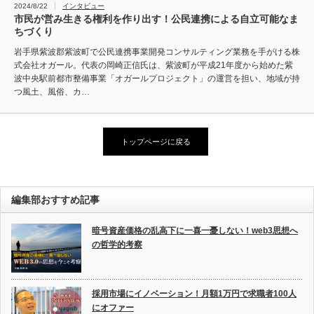
2024/8/22
インタビュー
市民が営み生きる権利を作り出す！公民連携による自立可能なま
ちづくり
岩手県紫波郡紫波町で公民連携事業開発コンサルティング業務を手がける株
式会社オガール。代表の岡崎正信氏は、紫波町が平成21年度から始めた紫
波中央駅前都市整備事業「オガールプロジェクト」の運営を担い、地域が持
つ風土、風俗、カ…
トップページに戻る
編集部おすすめ記事
暗号資産価格の乱高下に一喜一憂しない！web3思想へ
の哲学的考察
採用市場にイノベーション！月額1万円で求職者100人
にオファー