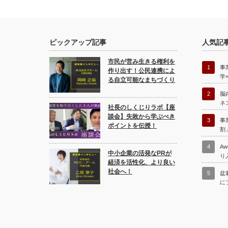
ピックアップ記事
人気記
市民が営み生きる権利を
1
事
作り出す！公民連携によ
学
る自立可能なまちづくり
2
脳
ネ
社長のしくじりラボ【座
談会】失敗から学ぶべき
3
事
ポイントを伝授！
割
4
A
中小企業の活発なPRが
り
経済を活性化、より良い
社会へ！
5
盆
に