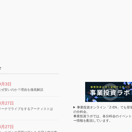
ド
9月3日
なぜ安いのか？理由を徹底解説
8月27日
事業投資オンライン「Z-EN」でも登
リーナでライブをするアーティストは
の分科会。
事業投資ラボでは、各分科会のイベント
ー情報を配信しています。
8月27日