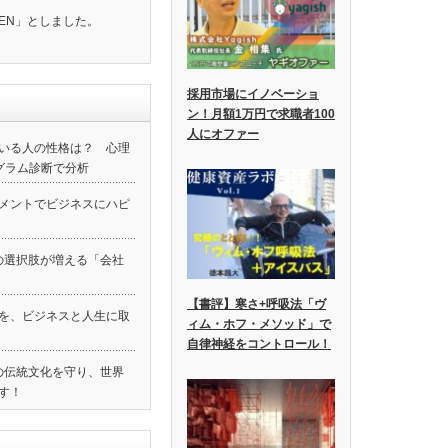
EN」としました。
採用市場にイノベーショ
ン！月額1万円で求職者100
人にオファー
いる人の性格は？ 心理
グラム診断で分析
メントでビジネスにハピ
の選択肢が増える「会社
【書評】寒さ+呼吸法「ヴ
験を、ビジネスと人生に取
ィム・ホフ・メソッド」で
自律神経をコントロール！
本の伝統文化を守り、世界
す！