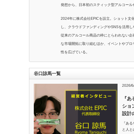
発想から、日本初のスティック型アルコール
2024年に株式会社EPICを設立。ショット
し、クラウドファンディングやSNSを活用
従来のアルコール商品の枠にとらわれない企
な市場開拓に取り組むほか、イベントやプロ
性を広げている。
谷口諒馬一覧
2026/6
『あ
ショ
設計
『ある
と人と