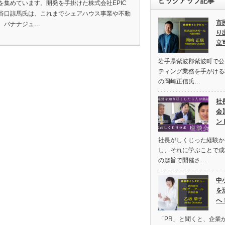
ピックアップ記事
を集めています。開発を手掛けた株式会社EPIC
谷口諒馬氏は、これまでシェアハウス事業や不動
市
、バナナジュ…
り
立
岩手県紫波郡紫波町で公
ティング業務を手がける
の岡崎正信氏…
社
会
ン
社長がしくじった経験か
し、それに学ぶことで成
の趣旨で開催さ…
中
を
へ
「PR」と聞くと、企業