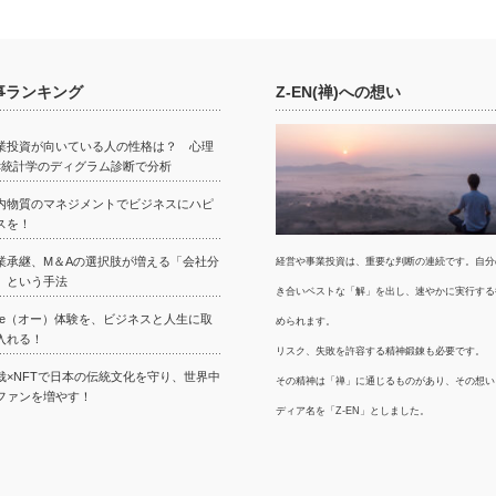
事ランキング
Z-EN(禅)への想い
業投資が向いている人の性格は？ 心理
×統計学のディグラム診断で分析
内物質のマネジメントでビジネスにハピ
スを！
業承継、M＆Aの選択肢が増える「会社分
経営や事業投資は、重要な判断の連続です。自分
」という手法
き合いベストな「解」を出し、速やかに実行する
we（オー）体験を、ビジネスと人生に取
められます。
入れる！
リスク、失敗を許容する精神鍛錬も必要です。
栽×NFTで日本の伝統文化を守り、世界中
その精神は「禅」に通じるものがあり、その想い
ファンを増やす！
ディア名を「Z-EN」としました。