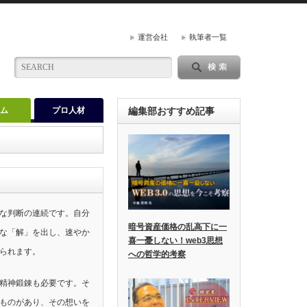
運営会社
執筆者一覧
ラム
プロ人材
編集部おすすめ記事
な判断の連続です。自分
暗号資産価格の乱高下に一
な「解」を出し、速やか
喜一憂しない！web3思想
られます。
への哲学的考察
精神鍛錬も必要です。そ
ものがあり、その想いを