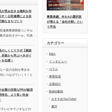
民が営み生きる権利を作
出す！公民連携による自
事業承継、M＆Aの選択肢
可能なまちづくり
が増える「会社分割」とい
う手法
民連携事業開発コンサル
株式会社オガール。代表
カテゴリー
長のしくじりラボ【座談
M&A
】失敗から学ぶべきポイ
トを伝授！
インタビュー
コラム
ら一定の法則を導き出
功につなげていこう！と
事業投資
企業紹介
小企業の活発なPRが経済
動画&書籍
活性化、より良い社会
おすすめYouTuber
！
書評
がテレビやラジオなどの