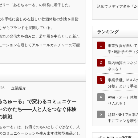
ゼリー「あるちゅーる」の開発に着手した。
込めてメディア名を「Z-
文化を手軽に楽しめる新しい飲酒体験の創出を目指
しながらブランドを展開している。
ランキング
画力と発信力を強みに、若年層を中心とした新た
モーションを通じてアルコールカルチャーの可能
1
事業投資が向いて
学×統計学のディ
2
脳内物質のマネジ
ネスを！
3
事業承継、M＆A
分割」という手法
/26
企業紹介
4
Awe（オー）体
るちゅーる』で変わるコミュニケー
り入れる！
ンのかたち――人と人をつなぐ体験
5
盆栽×NFTで日
の挑戦
中にファンを増や
ちゅーる』は、お酒そのものとしてではなく、人
のコミュニケーションを生み出す体験型商品とし