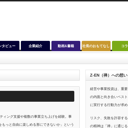
ンタビュー
企業紹介
動画&書籍
社長のおもてなし
コ
Z-EN（禅）への想い
経営や事業投資は、重要
の内面と向き合いベスト
に実行する行動力が求め
ケティング支援や複数の事業立ち上げを経験。事
リスク、失敗を許容する
をもっと自由に楽しめる形にできないか」という
の精神は「禅」に通じる