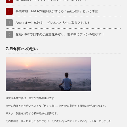
3
事業承継、M＆Aの選択肢が増える「会社分割」という手法
4
Awe（オー）体験を、ビジネスと人生に取り入れる！
5
盆栽×NFTで日本の伝統文化を守り、世界中にファンを増やす！
Z-EN(禅)への想い
経営や事業投資は、重要な判断の連続です。
自分の内面と向き合いベストな「解」を出し、速やかに実行する行動力が求められます。
リスク、失敗を許容する精神鍛錬も必要です。
その精神は「禅」に通じるものがあり、その想いを込めてメディア名を「Z-EN」としました。