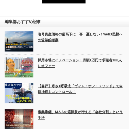
編集部おすすめ記事
暗号資産価格の乱高下に一喜一憂しない！web3思想へ
の哲学的考察
採用市場にイノベーション！月額1万円で求職者100人
にオファー
【書評】寒さ+呼吸法「ヴィム・ホフ・メソッド」で自
律神経をコントロール！
事業承継、M＆Aの選択肢が増える「会社分割」という
手法