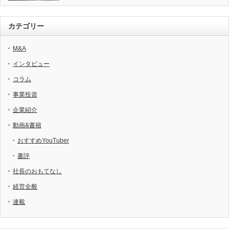
カテゴリー
M&A
インタビュー
コラム
事業投資
企業紹介
動画&書籍
おすすめYouTuber
書評
社長のおもてなし
経営全般
連載