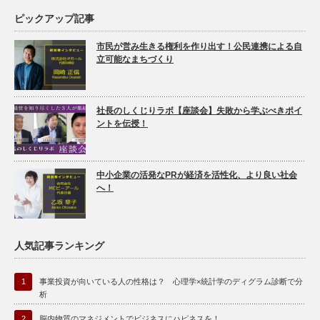
ピックアップ記事
市民が営み生きる権利を作り出す！公民連携による自
立可能なまちづくり
社長のしくじりラボ【座談会】失敗から学ぶべきポイ
ントを伝授！
中小企業の活発なPRが経済を活性化、より良い社会
へ！
人気記事ランキング
1
事業投資が向いている人の性格は？ 心理学×統計学のディグラム診断で分
析
2
脳内物質のマネジメントでビジネスにハピネスを！