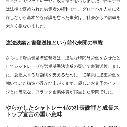
当不払いでシャトレーゼに改善命令を出しました。休業手当
は法律で定められた労働者の権利です。グローバル人材に依
存しながら基本的な保護を怠った事実は、社会からの信頼を
大きく損ないました。
違法残業と書類送検という前代未聞の事態
さらに甲府労働基準監督署は、違法な時間外労働をさせたと
してシャトレーゼを労働基準法違反の疑いで書類送検しまし
た。急拡大する店舗網を支えるために、従業員に過重労働を
強いていた構造が浮かび上がります。優しいお菓子のイメー
ジとは裏腹な、ブラック企業体質が露呈した瞬間でした。
やらかしたシャトレーゼの社長謝罪と成長ス
トップ宣言の重い意味