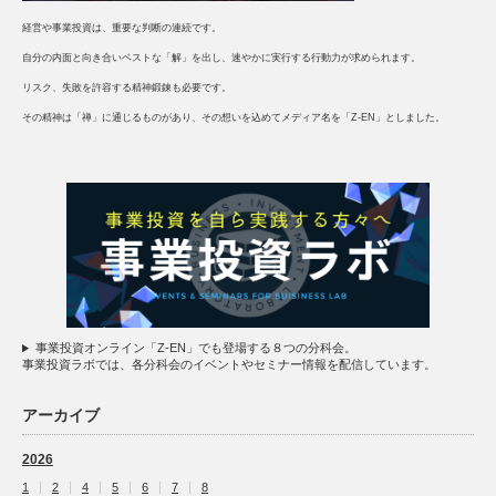
経営や事業投資は、重要な判断の連続です。
自分の内面と向き合いベストな「解」を出し、速やかに実行する行動力が求められます。
リスク、失敗を許容する精神鍛錬も必要です。
その精神は「禅」に通じるものがあり、その想いを込めてメディア名を「Z-EN」としました。
事業投資オンライン「Z-EN」でも登場する８つの分科会。
事業投資ラボでは、各分科会のイベントやセミナー情報を配信しています。
アーカイブ
2026
1
2
4
5
6
7
8