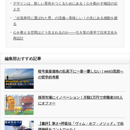
デザインは、新しい景色をつくるためにある！心を動かす物語の伝
え方
「出張寿司に選ばれた男」の流儀―美味しい！の先にある感動を握
る
心を整える空間はどう生まれるのか――引き算の美学で日本文化を
再設計
編集部おすすめ記事
暗号資産価格の乱高下に一喜一憂しない！web3思想へ
の哲学的考察
採用市場にイノベーション！月額1万円で求職者100人
にオファー
【書評】寒さ+呼吸法「ヴィム・ホフ・メソッド」で自
律神経をコントロール！