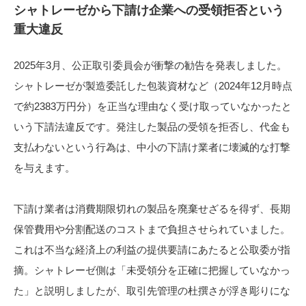
シャトレーゼから下請け企業への受領拒否という
重大違反
2025年3月、公正取引委員会が衝撃の勧告を発表しました。
シャトレーゼが製造委託した包装資材など（2024年12月時点
で約2383万円分）を正当な理由なく受け取っていなかったと
いう下請法違反です。発注した製品の受領を拒否し、代金も
支払わないという行為は、中小の下請け業者に壊滅的な打撃
を与えます。
下請け業者は消費期限切れの製品を廃棄せざるを得ず、長期
保管費用や分割配送のコストまで負担させられていました。
これは不当な経済上の利益の提供要請にあたると公取委が指
摘。シャトレーゼ側は「未受領分を正確に把握していなかっ
た」と説明しましたが、取引先管理の杜撰さが浮き彫りにな