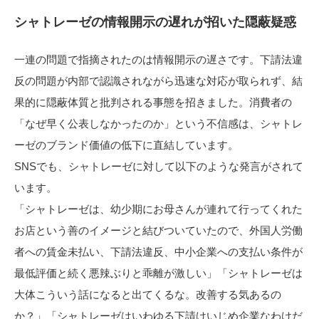
シャトレーゼの情報開示の遅れが招いた隠蔽疑惑
一連の問題で指摘されたのは情報開示の遅さです。下請法違
反の問題が内部で認識されながら迅速な対応が取られず、結
果的に隠蔽体質と批判される事態を招きました。消費者の
「なぜ早く公表しなかったのか」という不信感は、シャトレ
ーゼのブランド価値の低下に直結しています。
SNSでも、シャトレーゼに対して以下のような発言がされて
います。
「シャトレーゼは、幼少期にお母さんが連れて行ってくれた
お店という善のイメージと結びついていたので、外国人労働
者への賃金未払い、下請法違反、中小企業への支払い条件が
最低評価と続く悪辣ぶりと乖離が激しい」「シャトレーゼは
大体こういう話になると出てくるな。改善する気あるの
か？」「シャトレーゼはいわゆる下請けいじめ企業なわけだ