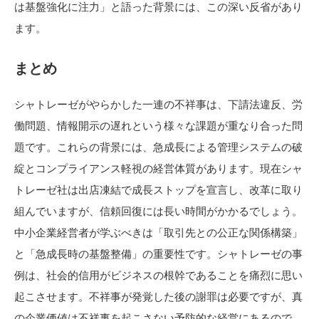
は基盤強化に注力」と語った背景には、この深い反省があり
ます。
まとめ
シャトレーゼがやらかした一連の不祥事は、下請法違反、労
働問題、情報開示の遅れという様々な課題が重なり合った問
題です。これらの背景には、急成長による管理システムの破
綻とコンプライアンス軽視の経営体質があります。現在シャ
トレーゼ社は出店凍結で成長ストップを宣言し、改革に取り
組んでいますが、信頼回復には長い時間がかかるでしょう。
中小企業経営者が学ぶべきは「取引先との公正な関係構築」
と「急成長時の基盤整備」の重要性です。シャトレーゼの事
例は、社会的信用がビジネスの根幹であることを痛烈に思い
起こさせます。不祥事が発覚した後の謝罪は必要ですが、真
の企業価値は不祥事を起こさない予防的な経営にあるので