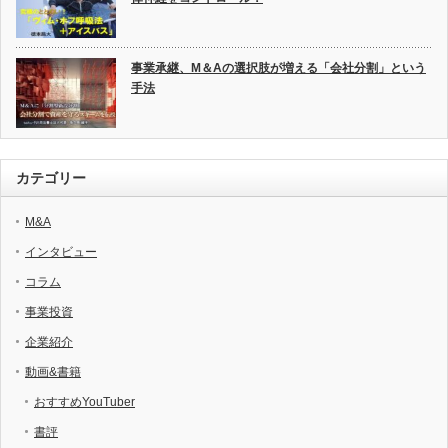
事業承継、M＆Aの選択肢が増える「会社分割」という
手法
カテゴリー
M&A
インタビュー
コラム
事業投資
企業紹介
動画&書籍
おすすめYouTuber
書評