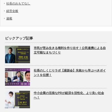
社長のおもてなし
経営全般
連載
ピックアップ記事
市民が営み生きる権利を作り出す！公民連携による自
立可能なまちづくり
社長のしくじりラボ【座談会】失敗から学ぶべきポイ
ントを伝授！
中小企業の活発なPRが経済を活性化、より良い社会
へ！