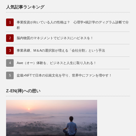
人気記事ランキング
1
事業投資が向いている人の性格は？ 心理学×統計学のディグラム診断で分
析
2
脳内物質のマネジメントでビジネスにハピネスを！
3
事業承継、M＆Aの選択肢が増える「会社分割」という手法
4
Awe（オー）体験を、ビジネスと人生に取り入れる！
5
盆栽×NFTで日本の伝統文化を守り、世界中にファンを増やす！
Z-EN(禅)への想い