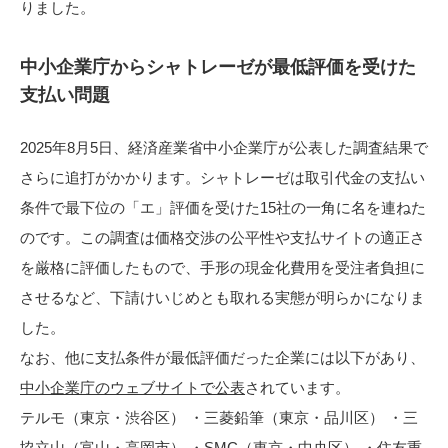
りました。
中小企業庁からシャトレーゼが最低評価を受けた
支払い問題
2025年8月5日、経済産業省中小企業庁が公表した調査結果で
さらに追打がかかります。シャトレーゼは取引代金の支払い
条件で最下位の「エ」評価を受けた15社の一角に名を連ねた
のです。この調査は価格交渉の公平性や支払サイトの適正さ
を厳格に評価したもので、手形の現金化費用を受注者負担に
させるなど、下請けいじめとも取れる実態が明らかになりま
した。
なお、他に支払条件が最低評価だった企業には以下があり、
中小企業庁のウェブサイトで公表
されています。
テルモ（東京・渋谷区） ・三菱鉛筆（東京・品川区） ・三
協立山（富山・高岡市） ・SMC（東京・中央区） ・住友重