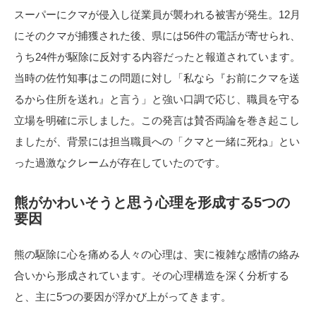
スーパーにクマが侵入し従業員が襲われる被害が発生。12月
にそのクマが捕獲された後、県には56件の電話が寄せられ、
うち24件が駆除に反対する内容だったと報道されています。
当時の佐竹知事はこの問題に対し「私なら『お前にクマを送
るから住所を送れ』と言う」と強い口調で応じ、職員を守る
立場を明確に示しました。この発言は賛否両論を巻き起こし
ましたが、背景には担当職員への「クマと一緒に死ね」とい
った過激なクレームが存在していたのです。
熊がかわいそうと思う心理を形成する5つの
要因
熊の駆除に心を痛める人々の心理は、実に複雑な感情の絡み
合いから形成されています。その心理構造を深く分析する
と、主に5つの要因が浮かび上がってきます。