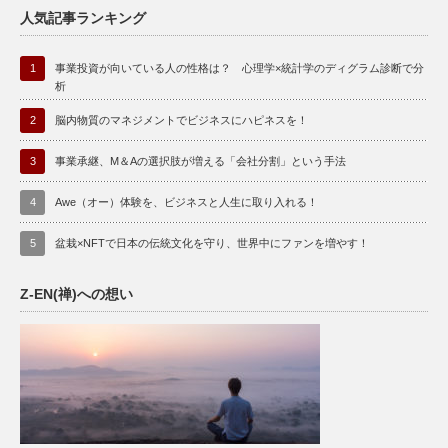
人気記事ランキング
1
事業投資が向いている人の性格は？ 心理学×統計学のディグラム診断で分
析
2
脳内物質のマネジメントでビジネスにハピネスを！
3
事業承継、M＆Aの選択肢が増える「会社分割」という手法
4
Awe（オー）体験を、ビジネスと人生に取り入れる！
5
盆栽×NFTで日本の伝統文化を守り、世界中にファンを増やす！
Z-EN(禅)への想い