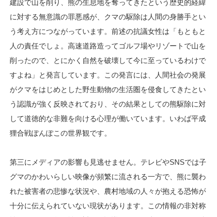
建設で山を削り、熊の生息地を奪ってきたという歴史的経緯
に対する無意識の罪悪感が、クマの駆除は人間の身勝手とい
う考え方につながっています。前述の抗議女性は「もともと
人の責任でしょ。高速道路造ってゴルフ場やリゾートで山を
削ったので、とにかく自然を破壊して今に至っているわけで
すよね」と発言しています。この発言には、人間社会の発展
がクマをはじめとした野生動物の生活圏を侵食してきたとい
う認識が強く反映されており、その結果としての熊駆除に対
して道徳的な非難を向ける心理が働いています。いわば平成
狸合戦ぽんぽこの世界観です。
第三にメディアの影響も見逃せません。テレビやSNSでは子
グマのかわいらしい映像が頻繁に流される一方で、熊に襲わ
れた被害者の悲惨な状況や、農村地域の人々が抱える恐怖が
十分に伝えられていない現状があります。この情報の非対称