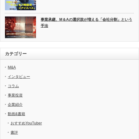
事業承継、M＆Aの選択肢が増える「会社分割」という
手法
カテゴリー
M&A
インタビュー
コラム
事業投資
企業紹介
動画&書籍
おすすめYouTuber
書評