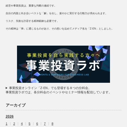
経営や事業投資は、重要な判断の連続です。
自分の内面と向き合いベストな「解」を出し、速やかに実行する行動力が求められます。
リスク、失敗を許容する精神鍛錬も必要です。
その精神は「禅」に通じるものがあり、その想いを込めてメディア名を「Z-EN」としました。
事業投資オンライン「Z-EN」でも登場する８つの分科会。
事業投資ラボでは、各分科会のイベントやセミナー情報を配信しています。
アーカイブ
2026
1
2
4
5
6
7
8