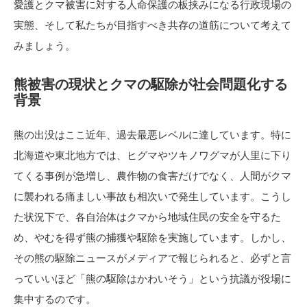
愛護とクマ被害に対する人命保護の板挟みになる行政現場の
実態、そして私たちが目指すべき共存の道筋について考えて
みましょう。
熊被害の現状とクマの駆除が社会問題化する
背景
熊の出没はここ近年、過去最悪レベルに達しています。特に
北海道や東北地方では、ヒグマやツキノワグマが人里に下り
てくる事例が急増し、農作物の食害だけでなく、人間がクマ
に襲われる痛ましい事故も相次いで発生しています。こうし
た状況下で、各自治体はクマから地域住民の安全を守るた
め、やむを得ず熊の捕獲や駆除を実施しています。しかし、
その熊の駆除ニュースがメディアで報じられると、必ずと言
っていいほど「熊の駆除はかわいそう」という抗議が役場に
集中するのです。