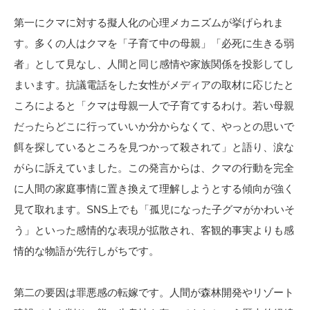
第一にクマに対する擬人化の心理メカニズムが挙げられま
す。多くの人はクマを「子育て中の母親」「必死に生きる弱
者」として見なし、人間と同じ感情や家族関係を投影してし
まいます。抗議電話をした女性がメディアの取材に応じたと
ころによると「クマは母親一人で子育てするわけ。若い母親
だったらどこに行っていいか分からなくて、やっとの思いで
餌を探しているところを見つかって殺されて」と語り、涙な
がらに訴えていました。この発言からは、クマの行動を完全
に人間の家庭事情に置き換えて理解しようとする傾向が強く
見て取れます。SNS上でも「孤児になった子グマがかわいそ
う」といった感情的な表現が拡散され、客観的事実よりも感
情的な物語が先行しがちです。
第二の要因は罪悪感の転嫁です。人間が森林開発やリゾート