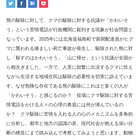
熊の駆除に対して、クマの駆除に対する抗議や「かわいそ
う」という苦情電話が行政機関に殺到する現象が社会問題と
なっています。2025年には北海道福島町で新聞配達員がヒグ
マに襲われる痛ましい死亡事故が発生し、駆除された熊に対
し「殺すのはかわいそう」「山に帰せ」という抗議が全国か
ら相次ぎました。一方で、人里に頻繁に出没するクマに怯え
ながら生活する地域住民は駆除の必要性を切実に訴えていま
す。なぜ危険な存在である熊の駆除にこれほど多くの人が
「かわいそう」と感じるのか？ 役場にクマ駆除に対する苦
情電話をかける人々の心理の奥底には何が潜んでいるの
か？ クマ駆除に苦情を入れる人の心のメカニズムを多角的
に分析し、都市と地方の認識の差、現代社会が抱える深い分
断の構造にまで踏み込んで考察してみようと思います。動物