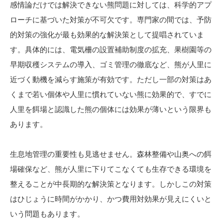
感情論だけでは解決できない熊問題に対しては、科学的アプ
ローチに基づいた対策が不可欠です。専門家の間では、予防
的対策の強化が最も効果的な解決策として提唱されていま
す。具体的には、電気柵の設置補助制度の拡充、果樹園等の
早期収穫システムの導入、ゴミ管理の徹底など、熊が人里に
近づく動機を減らす施策が有効です。ただし一部の対策はあ
くまで若い個体や人里に慣れていない熊に効果的で、すでに
人里を餌場と認識した熊の個体には効果が薄いという限界も
あります。
生息地管理の重要性も見逃せません。森林整備や山奥への餌
場確保など、熊が人里に下りてこなくても生存できる環境を
整えることが中長期的な解決策となります。しかしこの対策
はひじょうに時間がかかり、かつ費用対効果が見えにくいと
いう問題もあります。