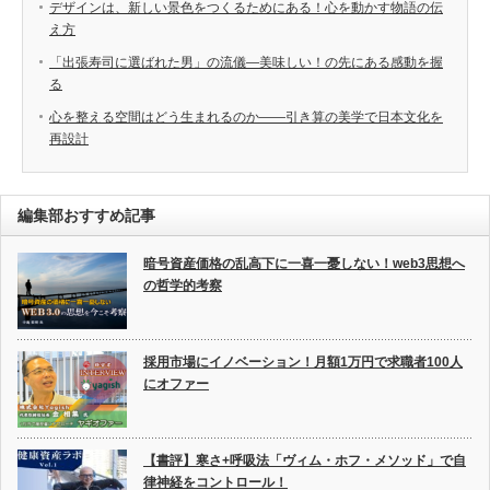
デザインは、新しい景色をつくるためにある！心を動かす物語の伝
え方
「出張寿司に選ばれた男」の流儀―美味しい！の先にある感動を握
る
心を整える空間はどう生まれるのか――引き算の美学で日本文化を
再設計
編集部おすすめ記事
暗号資産価格の乱高下に一喜一憂しない！web3思想へ
の哲学的考察
採用市場にイノベーション！月額1万円で求職者100人
にオファー
【書評】寒さ+呼吸法「ヴィム・ホフ・メソッド」で自
律神経をコントロール！