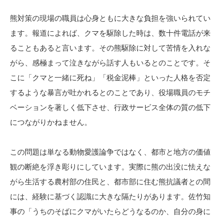
熊対策の現場の職員は心身ともに大きな負担を強いられてい
ます。報道によれば、クマを駆除した時は、数十件電話が来
ることもあると言います。その熊駆除に対して苦情を入れな
がら、感極まって泣きながら話す人もいるとのことです。そ
こに「クマと一緒に死ね」「税金泥棒」といった人格を否定
するような暴言が吐かれるとのことであり、役場職員のモチ
ベーションを著しく低下させ、行政サービス全体の質の低下
につながりかねません。
この問題は単なる動物愛護論争ではなく、都市と地方の価値
観の断絶を浮き彫りにしています。実際に熊の出没に怯えな
がら生活する農村部の住民と、都市部に住む熊抗議者との間
には、経験に基づく認識に大きな隔たりがあります。佐竹知
事の「うちのそばにクマがいたらどうなるのか、自分の身に