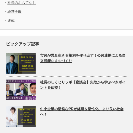
社長のおもてなし
経営全般
連載
ピックアップ記事
市民が営み生きる権利を作り出す！公民連携による自
立可能なまちづくり
社長のしくじりラボ【座談会】失敗から学ぶべきポイ
ントを伝授！
中小企業の活発なPRが経済を活性化、より良い社会
へ！