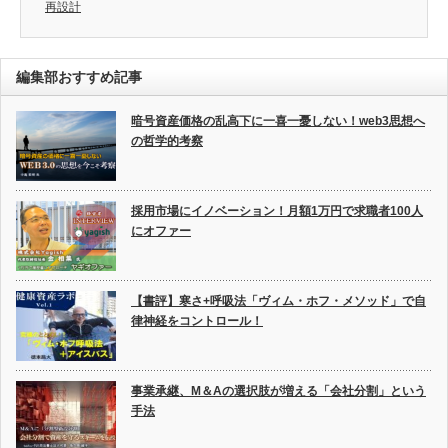
再設計
編集部おすすめ記事
暗号資産価格の乱高下に一喜一憂しない！web3思想へ
の哲学的考察
採用市場にイノベーション！月額1万円で求職者100人
にオファー
【書評】寒さ+呼吸法「ヴィム・ホフ・メソッド」で自
律神経をコントロール！
事業承継、M＆Aの選択肢が増える「会社分割」という
手法