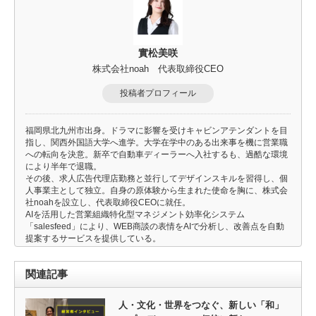
實松美咲
株式会社noah 代表取締役CEO
投稿者プロフィール
福岡県北九州市出身。ドラマに影響を受けキャビンアテンダントを目
指し、関西外国語大学へ進学。大学在学中のある出来事を機に営業職
への転向を決意。新卒で自動車ディーラーへ入社するも、過酷な環境
により半年で退職。
その後、求人広告代理店勤務と並行してデザインスキルを習得し、個
人事業主として独立。自身の原体験から生まれた使命を胸に、株式会
社noahを設立し、代表取締役CEOに就任。
AIを活用した営業組織特化型マネジメント効率化システム
「salesfeed」により、WEB商談の表情をAIで分析し、改善点を自動
提案するサービスを提供している。
関連記事
人・文化・世界をつなぐ、新しい「和」