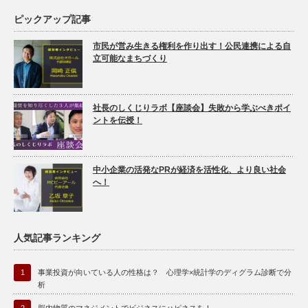
ピックアップ記事
市民が営み生きる権利を作り出す！公民連携による自
立可能なまちづくり
社長のしくじりラボ【座談会】失敗から学ぶべきポイ
ントを伝授！
中小企業の活発なPRが経済を活性化、より良い社会
へ！
人気記事ランキング
1
事業投資が向いている人の性格は？ 心理学×統計学のディグラム診断で分
析