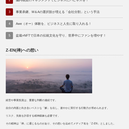
2
脳内物質のマネジメントでビジネスにハピネスを！
3
事業承継、M＆Aの選択肢が増える「会社分割」という手法
4
Awe（オー）体験を、ビジネスと人生に取り入れる！
5
盆栽×NFTで日本の伝統文化を守り、世界中にファンを増やす！
Z-EN(禅)への想い
経営や事業投資は、重要な判断の連続です。
自分の内面と向き合いベストな「解」を出し、速やかに実行する行動力が求められます。
リスク、失敗を許容する精神鍛錬も必要です。
その精神は「禅」に通じるものがあり、その想いを込めてメディア名を「Z-EN」としました。