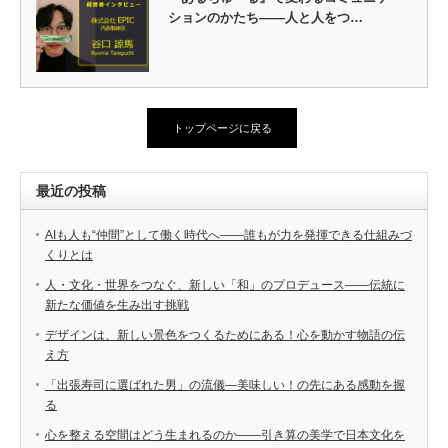
ションのかたち――人と人をつ…
トップページに戻る
最近の投稿
AIも人も“仲間”として働く時代へ――誰もが力を発揮できる仕組みづ
くりとは
人・文化・世界をつなぐ、新しい「和」のプロデュース――伝統に
新たな価値を生み出す挑戦
デザインは、新しい景色をつくるためにある！心を動かす物語の伝
え方
「出張寿司に選ばれた男」の流儀―美味しい！の先にある感動を握
る
心を整える空間はどう生まれるのか――引き算の美学で日本文化を