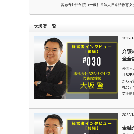
習志野外語学院（一般社団法人日本語教育支
大坂登一覧
2022/1
介護
金全
外国人
社B2
から介
挑む」
業を軌
2022/1
金融