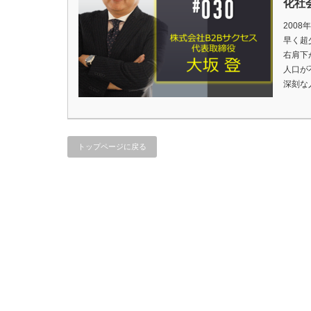
化社
200
早く超
右肩下
人口が
深刻な
トップページに戻る