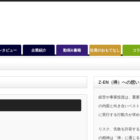
ンタビュー
企業紹介
動画&書籍
社長のおもてなし
コ
Z-EN（禅）への想い
経営や事業投資は、重要
の内面と向き合いベスト
に実行する行動力が求め
リスク、失敗を許容する
の精神は「禅」に通じる