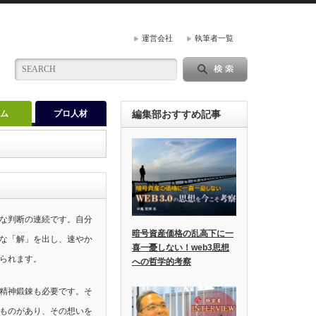
運営会社
執筆者一覧
ラム
プロ人材
編集部おすすめ記事
な判断の連続です。自分
暗号資産価格の乱高下に一
な「解」を出し、速やか
喜一憂しない！web3思想
られます。
への哲学的考察
精神鍛錬も必要です。そ
ものがあり、その想いを