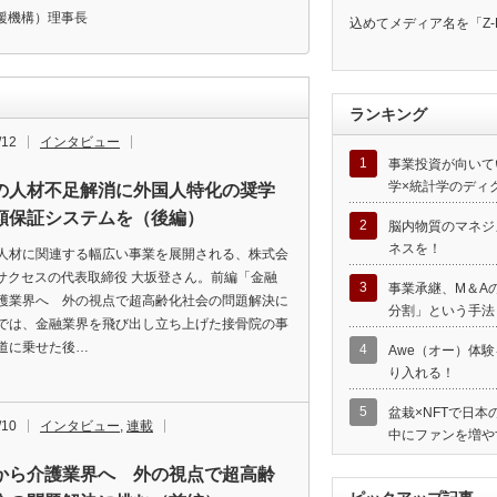
援機構）理事長
込めてメディア名を「Z-
ランキング
/12
インタビュー
1
事業投資が向いて
学×統計学のディ
の人材不足解消に外国人特化の奨学
額保証システムを（後編）
2
脳内物質のマネジ
ネスを！
人材に関連する幅広い事業を展開される、株式会
Bサクセスの代表取締役 大坂登さん。前編「金融
3
事業承継、M＆A
護業界へ 外の視点で超高齢化社会の問題解決に
分割」という手法
では、金融業界を飛び出し立ち上げた接骨院の事
道に乗せた後…
4
Awe（オー）体
り入れる！
5
盆栽×NFTで日
/10
インタビュー
,
連載
中にファンを増や
から介護業界へ 外の視点で超高齢