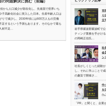
ピックアップ記事
会の問題解決に挑む（前編）
8年頃から人口減少が顕在化し、先進国で世界いち
市
少子高齢化社会に突入した日本。生産年齢人口は
り
がりで減少し、2030年頃には600万人もの労働
立
不足するという予測もあります。そのなかで最も
人材不足…
岩手県紫波郡紫波町で公
ティング業務を手がける
の岡崎正信氏…
社
会
ン
社長がしくじった経験か
し、それに学ぶことで成
の趣旨で開催さ…
中
を
へ
「PR」と聞くと、企業