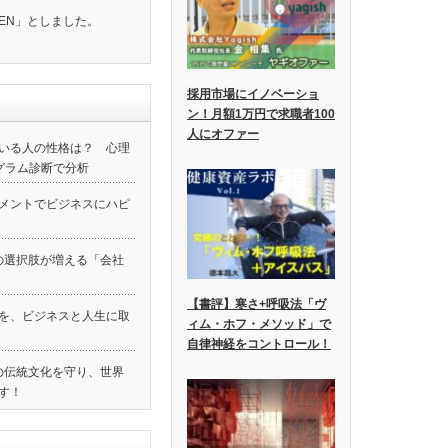
EN」としました。
採用市場にイノベーショ
ン！月額1万円で求職者100
人にオファー
いる人の性格は？ 心理
グラム診断で分析
メントでビジネスにハピ
の選択肢が増える「会社
【書評】寒さ+呼吸法「ヴ
験を、ビジネスと人生に取
ィム・ホフ・メソッド」で
自律神経をコントロール！
本の伝統文化を守り、世界
す！