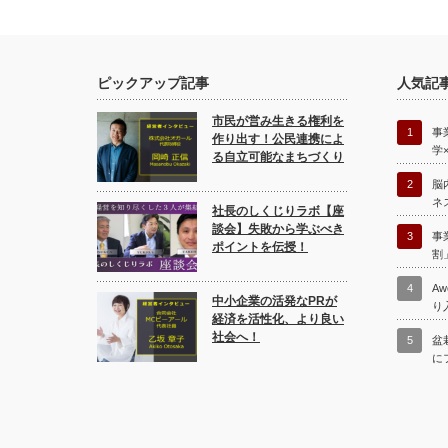
ピックアップ記事
人気記
市民が営み生きる権利を
1
事
作り出す！公民連携によ
学
る自立可能なまちづくり
2
脳
ネ
社長のしくじりラボ【座
談会】失敗から学ぶべき
3
事
ポイントを伝授！
割
4
A
中小企業の活発なPRが
り
経済を活性化、より良い
社会へ！
5
盆
に