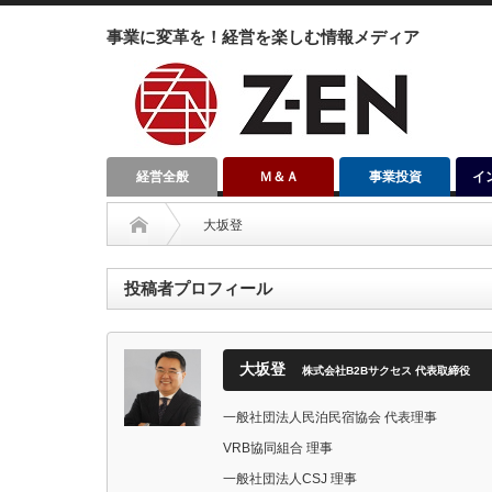
事業に変革を！経営を楽しむ情報メディア
経営全般
Ｍ＆Ａ
事業投資
イ
大坂登
投稿者プロフィール
大坂登
株式会社B2Bサクセス 代表取締役
一般社団法人民泊民宿協会 代表理事
VRB協同組合 理事
一般社団法人CSJ 理事