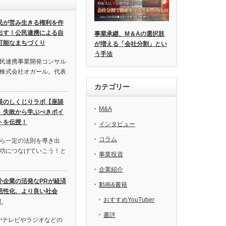
民が営み生きる権利を作
出す！公民連携による自
事業承継、M＆Aの選択肢
可能なまちづくり
が増える「会社分割」とい
う手法
民連携事業開発コンサル
株式会社オガール。代表
カテゴリー
長のしくじりラボ【座談
M&A
】失敗から学ぶべきポイ
トを伝授！
インタビュー
コラム
ら一定の法則を導き出
功につなげていこう！と
事業投資
企業紹介
小企業の活発なPRが経済
動画&書籍
活性化、より良い社会
おすすめYouTuber
！
書評
がテレビやラジオなどの