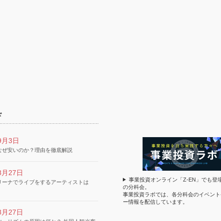
ド
9月3日
なぜ安いのか？理由を徹底解説
8月27日
事業投資オンライン「Z-EN」でも登
リーナでライブをするアーティストは
の分科会。
事業投資ラボでは、各分科会のイベント
ー情報を配信しています。
8月27日