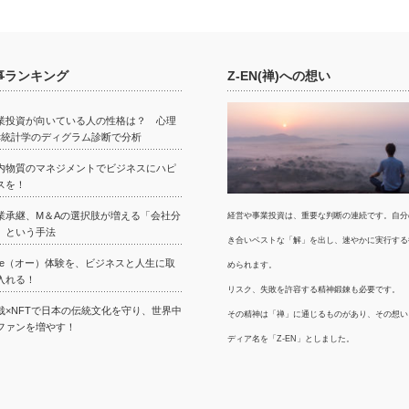
事ランキング
Z-EN(禅)への想い
業投資が向いている人の性格は？ 心理
×統計学のディグラム診断で分析
内物質のマネジメントでビジネスにハピ
スを！
業承継、M＆Aの選択肢が増える「会社分
経営や事業投資は、重要な判断の連続です。自分
」という手法
き合いベストな「解」を出し、速やかに実行する
we（オー）体験を、ビジネスと人生に取
められます。
入れる！
リスク、失敗を許容する精神鍛錬も必要です。
栽×NFTで日本の伝統文化を守り、世界中
その精神は「禅」に通じるものがあり、その想い
ファンを増やす！
ディア名を「Z-EN」としました。